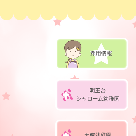
採用情報
明王台
シャローム
幼稚園
天使
幼稚園