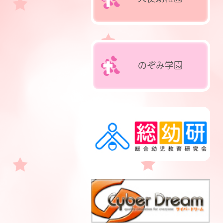
のぞみ
学園